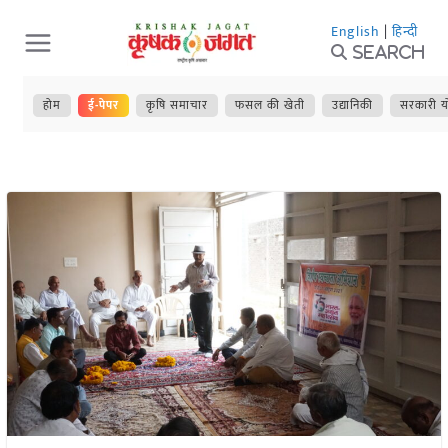
Skip
English
|
हिन्दी
to
Search
content
होम
ई-पेपर
कृषि समाचार
फसल की खेती
उद्यानिकी
सरकारी य