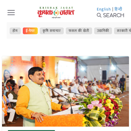
Skip
English
|
हिन्दी
to
Search
content
होम
ई-पेपर
कृषि समाचार
फसल की खेती
उद्यानिकी
सरकारी य