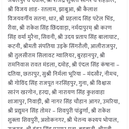
जबलपुर व देवास, श्री राजेंद्र शुक्ला सागर व शहडोल,
श्री विजय शाह- रतलाम, झाबुआ, श्री कैलाश
विजयवर्गीय सतना, धार, श्री प्रहलाद सिंह पटेल भिंड,
रीवा, श्री राकेश सिंह छिंदवाड़ा, नर्मदापुरम् श्री करण
सिंह वर्मा मुरैना, सिवनी, श्री उदय प्रताप सिंह बालाघाट,
कटनी, श्रीमती संपतिया उइके सिंगरौली, आलीराजपुर,
श्री तुलसीराम सिलावट ग्वालियर, बुरहानपुर, श्री
रामनिवास रावत मंडला, दमोह, श्री एंदल सिंह कंषाना –
दतिया, छतरपुर, सुश्री निर्मला भूरिया – मंदसौर, नीमच,
श्री गोविंद सिंह राजपूत नरसिंहपुर, गुना, श्री विश्वास
सारंग खरगोन, हरदा, श्री नारायण सिंह कुशवाहा
शाजापुर, निवाड़ी, श्री नागर सिंह चौहान आगर, उमरिया,
श्री प्रद्युमन सिंह तोमर – शिवपुरी पांढुर्णा, श्री राकेश
शुक्ला शिवपुरी, अशोकनगर, श्री चेतन्य कश्यप भोपाल,