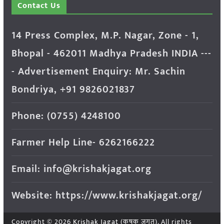
Contact Us
14 Press Complex, M.P. Nagar, Zone - 1,
Bhopal - 462011 Madhya Pradesh INDIA ---
- Advertisement Enquiry: Mr. Sachin
Bondriya, +91 9826021837
Phone: (0755) 4248100
Farmer Help Line- 6262166222
Email: info@krishakjagat.org
Website: https://www.krishakjagat.org/
Copyright © 2026
Krishak Jagat (कृषक जगत)
. All rights