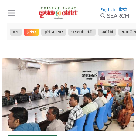
Skip
English
|
हिन्दी
to
Search
content
होम
ई-पेपर
कृषि समाचार
फसल की खेती
उद्यानिकी
सरकारी य