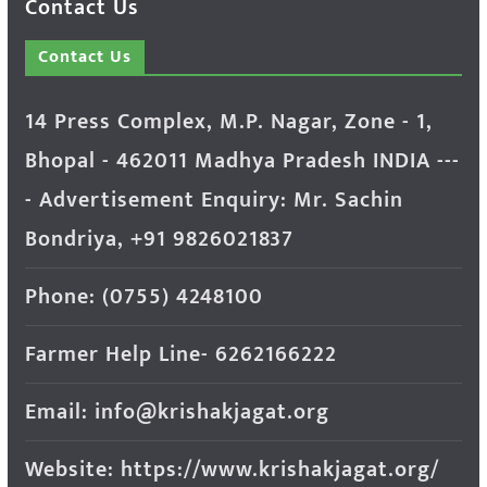
Contact Us
Contact Us
14 Press Complex, M.P. Nagar, Zone - 1,
Bhopal - 462011 Madhya Pradesh INDIA ---
- Advertisement Enquiry: Mr. Sachin
Bondriya, +91 9826021837
Phone: (0755) 4248100
Farmer Help Line- 6262166222
Email: info@krishakjagat.org
Website: https://www.krishakjagat.org/