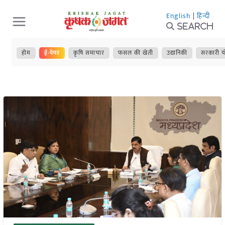
Skip
English
|
हिन्दी
to
Search
content
होम
ई-पेपर
कृषि समाचार
फसल की खेती
उद्यानिकी
सरकारी य