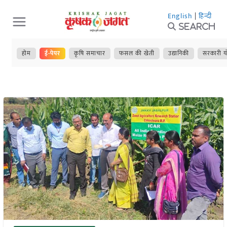
Skip
English
|
हिन्दी
to
Search
content
होम
ई-पेपर
कृषि समाचार
फसल की खेती
उद्यानिकी
सरकारी य