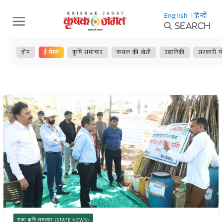
Skip
English
|
हिन्दी
to
Search
content
होम
ई-पेपर
कृषि समाचार
फसल की खेती
उद्यानिकी
सरकारी य
राज्य कृषि समाचार (STATE NEWS)