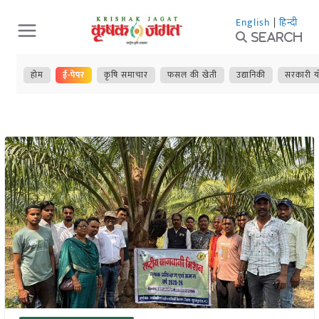
Skip
English
|
हिन्दी
to
Search
content
होम
ई-पेपर
कृषि समाचार
फसल की खेती
उद्यानिकी
सरकारी य