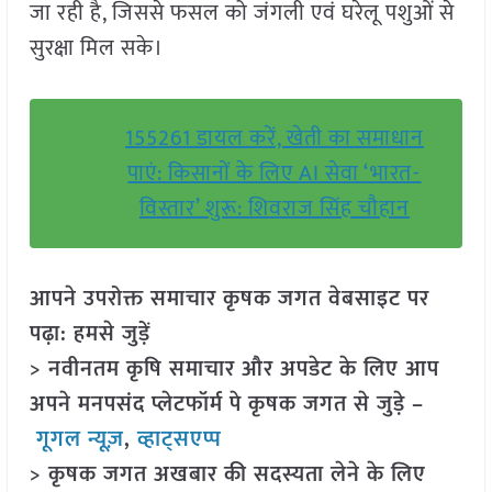
जा रही है, जिससे फसल को जंगली एवं घरेलू पशुओं से
सुरक्षा मिल सके।
155261 डायल करें, खेती का समाधान
पाएं: किसानों के लिए AI सेवा ‘भारत-
विस्तार’ शुरू: शिवराज सिंह चौहान
आपने उपरोक्त समाचार कृषक जगत वेबसाइट पर
पढ़ा: हमसे जुड़ें
> नवीनतम कृषि समाचार और अपडेट के लिए आप
अपने मनपसंद प्लेटफॉर्म पे कृषक जगत से जुड़े –
गूगल न्यूज़
,
व्हाट्सएप्प
> कृषक जगत अखबार की सदस्यता लेने के लिए