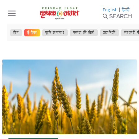
Skip
English
|
हिन्दी
to
Search
content
होम
ई-पेपर
कृषि समाचार
फसल की खेती
उद्यानिकी
सरकारी य