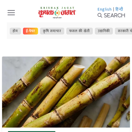
Skip
English
|
हिन्दी
to
Search
content
होम
ई-पेपर
कृषि समाचार
फसल की खेती
उद्यानिकी
सरकारी य