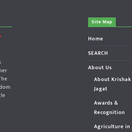
Site Map
Home
SEARCH
k
About Us
her
The
About Krishak
edom
Jagat
gle
Awards &
Recognition
Agriculture in