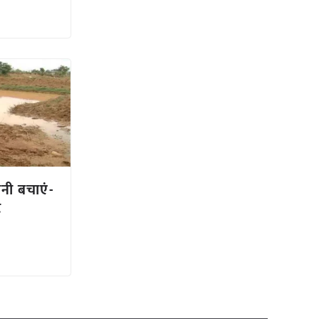
ानी बचाएं-
े