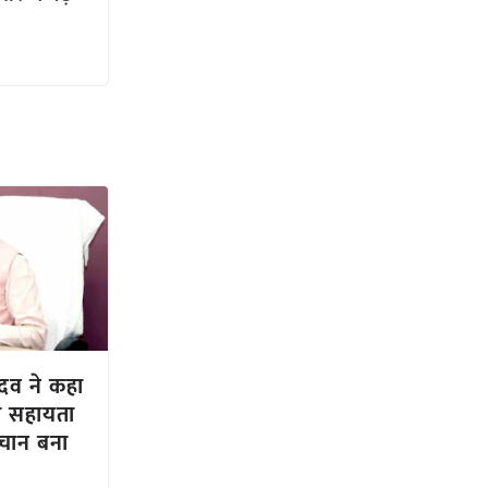
यादव ने कहा
स्व सहायता
हचान बना