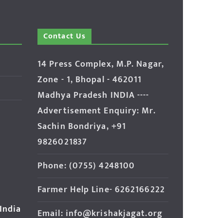
Contact Us
14 Press Complex, M.P. Nagar,
Zone - 1, Bhopal - 462011
Madhya Pradesh INDIA ----
Advertisement Enquiry: Mr.
Sachin Bondriya, +91
9826021837
Phone: (0755) 4248100
Farmer Help Line- 6262166222
 India
Email: info@krishakjagat.org