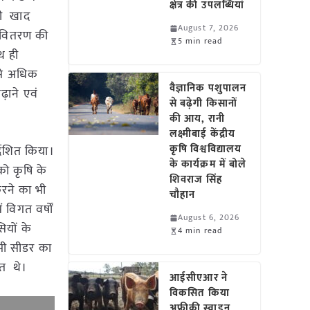
क्षेत्र की उपलब्धियां
भी खाद
August 7, 2026
द वितरण की
5 min read
थ ही
 से अधिक
वैज्ञानिक पशुपालन
़ाने एवं
से बढ़ेगी किसानों
की आय, रानी
लक्ष्मीबाई केंद्रीय
कृषि विश्वविद्यालय
देशित किया।
के कार्यक्रम में बोले
 को कृषि के
शिवराज सिंह
करने का भी
चौहान
 विगत वर्षों
August 6, 2026
ियों के
4 min read
्पी सीडर का
ित थे।
आईसीएआर ने
विकसित किया
अफ्रीकी स्वाइन