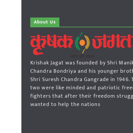
About Us
Krishak Jagat was founded by Shri Mani
Chandra Bondriya and his younger brot
Shri Suresh Chandra Gangrade in 1946. 
two were like minded and patriotic fre
fighters that after their freedom strug
wanted to help the nations