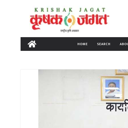
Skip
to
content
HOME
SEARCH
ABO