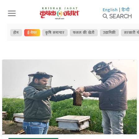
Skip
English
|
हिन्दी
to
Search
content
होम
ई-पेपर
कृषि समाचार
फसल की खेती
उद्यानिकी
सरकारी य