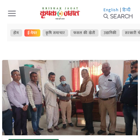
Skip
English
|
हिन्दी
to
Search
content
होम
ई-पेपर
कृषि समाचार
फसल की खेती
उद्यानिकी
सरकारी य