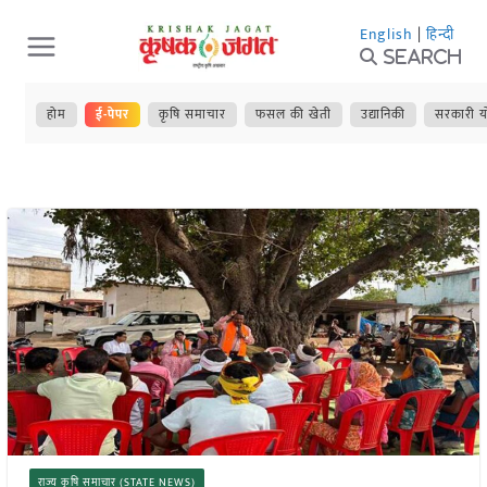
Skip
English
|
हिन्दी
to
Search
content
होम
ई-पेपर
कृषि समाचार
फसल की खेती
उद्यानिकी
सरकारी य
राज्य कृषि समाचार (STATE NEWS)