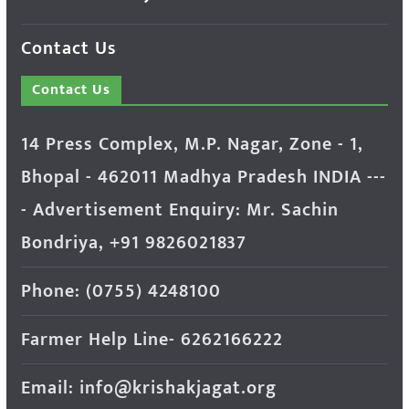
Contact Us
Contact Us
14 Press Complex, M.P. Nagar, Zone - 1,
Bhopal - 462011 Madhya Pradesh INDIA ---
- Advertisement Enquiry: Mr. Sachin
Bondriya, +91 9826021837
Phone: (0755) 4248100
Farmer Help Line- 6262166222
Email: info@krishakjagat.org