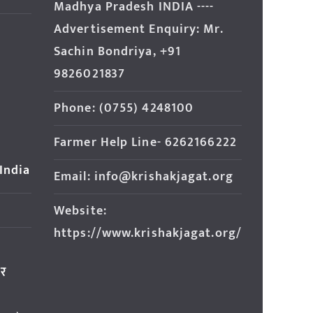
Madhya Pradesh INDIA ----
Advertisement Enquiry: Mr.
Sachin Bondriya, +91
9826021837
Phone: (0755) 4248100
Farmer Help Line- 6262166222
 India
Email: info@krishakjagat.org
Website:
https://www.krishakjagat.org/
ार