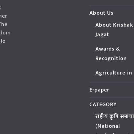
k
About Us
her
The
About Krishak
edom
Jagat
gle
Awards &
Recognition
Agriculture in
E-paper
CATEGORY
राष्ट्रीय कृषि समाच
(National