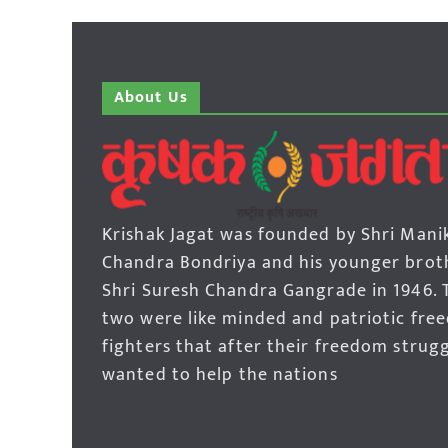
About Us
Krishak Jagat was founded by Shri Mani
Chandra Bondriya and his younger brot
Shri Suresh Chandra Gangrade in 1946. 
two were like minded and patriotic fre
fighters that after their freedom strug
wanted to help the nations