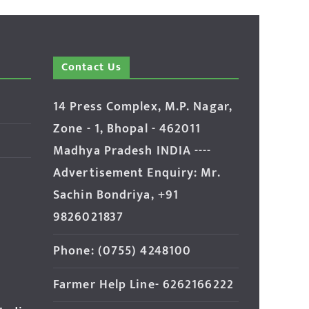
Contact Us
14 Press Complex, M.P. Nagar,
Zone - 1, Bhopal - 462011
Madhya Pradesh INDIA ----
Advertisement Enquiry: Mr.
Sachin Bondriya, +91
9826021837
Phone: (0755) 4248100
Farmer Help Line- 6262166222