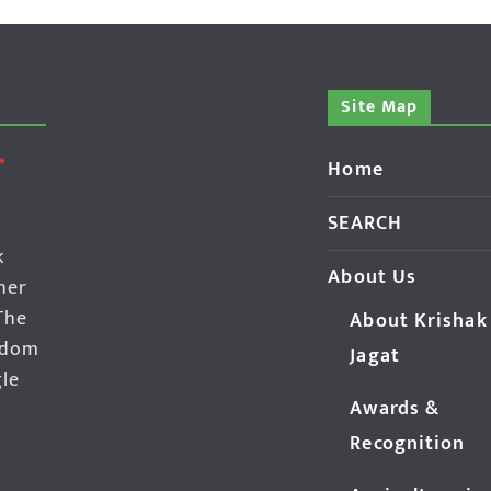
Site Map
Home
SEARCH
k
About Us
her
The
About Krishak
edom
Jagat
gle
Awards &
Recognition