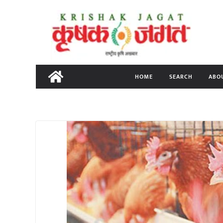
Skip
to
content
HOME
SEARCH
ABO