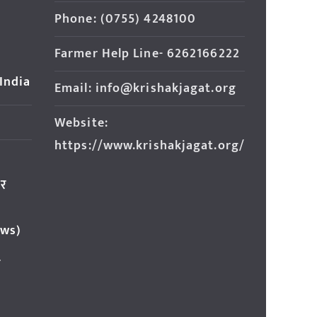
Phone: (0755) 4248100
Farmer Help Line- 6262166222
 India
Email: info@krishakjagat.org
Website:
https://www.krishakjagat.org/
ार
ews)
र