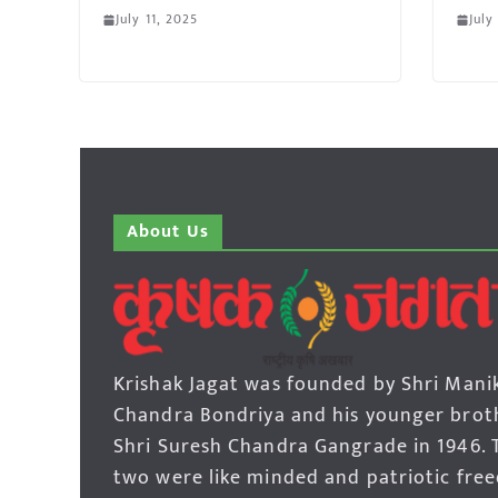
July 11, 2025
July
About Us
Krishak Jagat was founded by Shri Mani
Chandra Bondriya and his younger brot
Shri Suresh Chandra Gangrade in 1946. 
two were like minded and patriotic fre