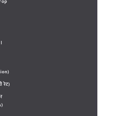
Crop
l
ion)
 रेट)
ार
s)