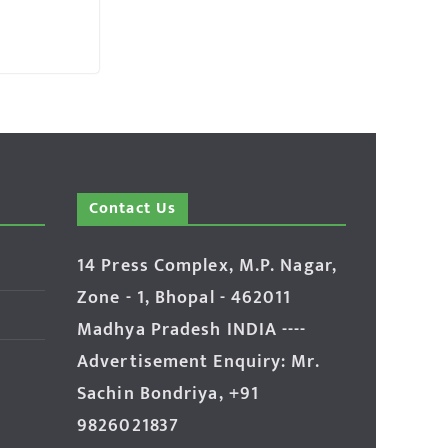
Contact Us
14 Press Complex, M.P. Nagar,
Zone - 1, Bhopal - 462011
Madhya Pradesh INDIA ----
Advertisement Enquiry: Mr.
Sachin Bondriya, +91
9826021837