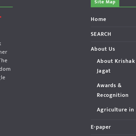
Site Map
Home
SEARCH
k
About Us
her
The
About Krishak
edom
Jagat
gle
Awards &
Recognition
Agriculture in
E-paper