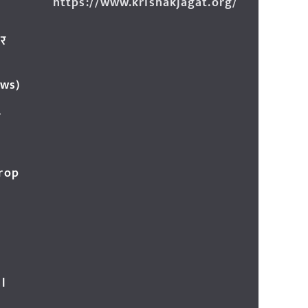
https://www.krishakjagat.org/
ार
ews)
र
Crop
l