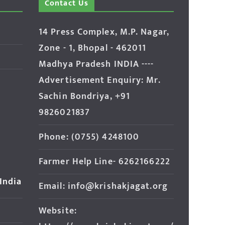
Contact Us
14 Press Complex, M.P. Nagar,
Zone - 1, Bhopal - 462011
Madhya Pradesh INDIA ----
Advertisement Enquiry: Mr.
Sachin Bondriya, +91
9826021837
Phone: (0755) 4248100
Farmer Help Line- 6262166222
 India
Email: info@krishakjagat.org
Website: