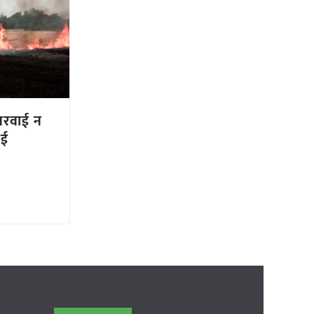
नरवाई न
गई