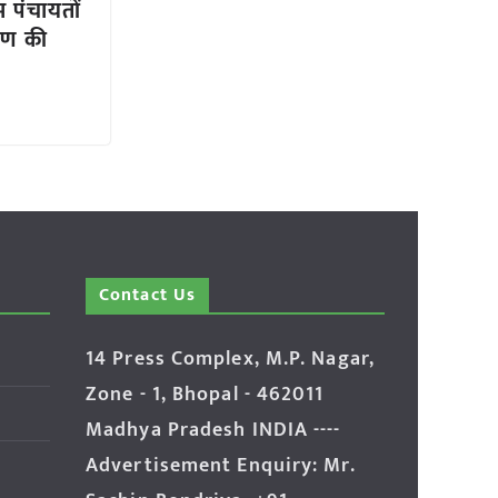
म पंचायतों
रण की
Contact Us
14 Press Complex, M.P. Nagar,
Zone - 1, Bhopal - 462011
Madhya Pradesh INDIA ----
Advertisement Enquiry: Mr.