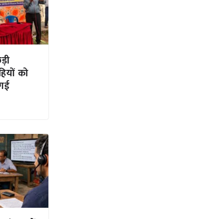
ड़ी
हियों को
 गई