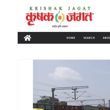
Skip
to
content
HOME
SEARCH
ABO