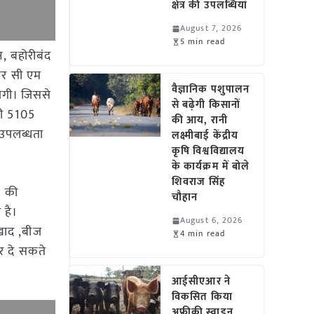
क्षेत्र की उपलब्धियां
August 7, 2026
5 min read
न, बहोरीबंद
और सी एम
वैज्ञानिक पशुपालन
येगी। जिससे
से बढ़ेगी किसानों
 ही 5105
की आय, रानी
 उपलब्धता
लक्ष्मीबाई केंद्रीय
कृषि विश्वविद्यालय
के कार्यक्रम में बोले
शिवराज सिंह
क की
चौहान
 है।
August 6, 2026
 खाद ,बीज
4 min read
पर दे सकते
आईसीएआर ने
विकसित किया
अफ्रीकी स्वाइन