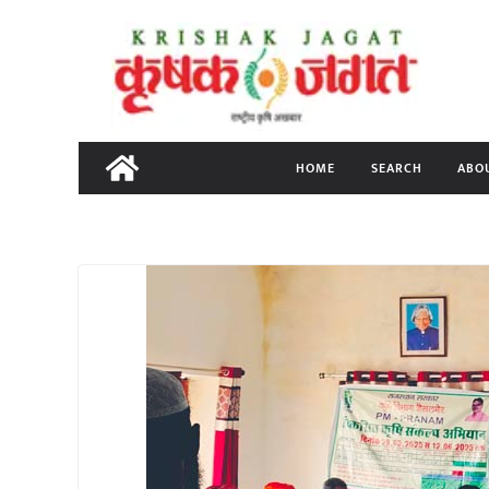
Skip
to
content
HOME
SEARCH
ABO