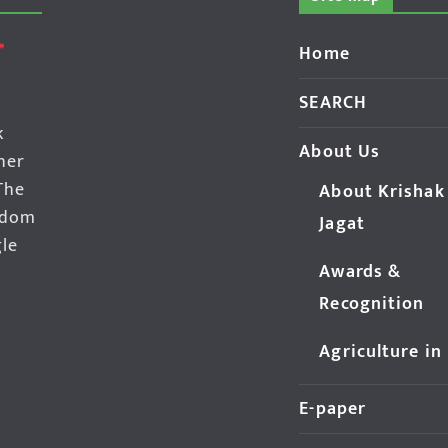
Home
SEARCH
k
About Us
her
The
About Krishak
edom
Jagat
gle
Awards &
Recognition
Agriculture in
E-paper