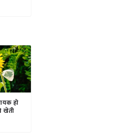
दायक हो
ी खेती