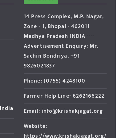
14 Press Complex, M.P. Nagar,
Zone - 1, Bhopal - 462011
Madhya Pradesh INDIA ----
Advertisement Enquiry: Mr.
Sachin Bondriya, +91
9826021837
Phone: (0755) 4248100
Farmer Help Line- 6262166222
 India
Email: info@krishakjagat.org
Website:
https://www.krishakjagat.org/