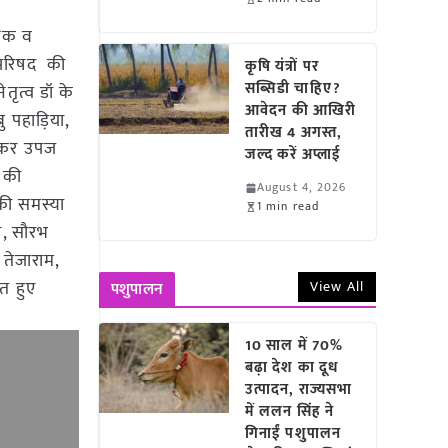
ानिक व
 परिषद की
कृषि यंत्रों पर
सब्सिडी चाहिए?
ृत्व डॉ के
आवेदन की आखिरी
ु पहाड़िया,
तारीख 4 अगस्त,
ा कर उपज
जल्द करें अप्लाई
 की
August 4, 2026
की समस्या
1 min read
यण, सौरभ
 तेजाराम,
त हुए
View All
पशुपालन
10 साल में 70%
बढ़ा देश का दूध
उत्पादन, राज्यसभा
में ललन सिंह ने
गिनाईं पशुपालन