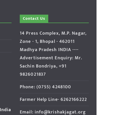
Contact Us
14 Press Complex, M.P. Nagar,
Zone - 1, Bhopal - 462011
Madhya Pradesh INDIA ----
Advertisement Enquiry: Mr.
Sachin Bondriya, +91
9826021837
Phone: (0755) 4248100
Farmer Help Line- 6262166222
 India
Email: info@krishakjagat.org