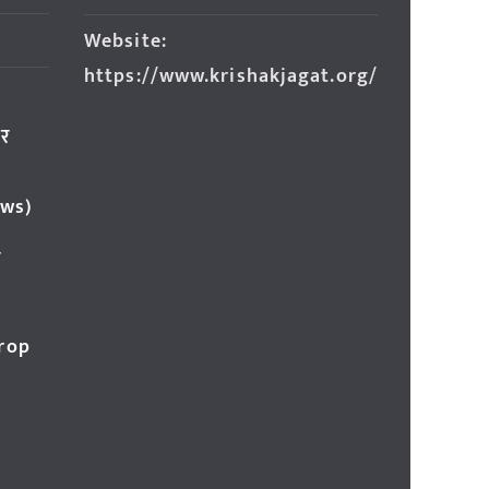
Website:
https://www.krishakjagat.org/
ार
ews)
र
Crop