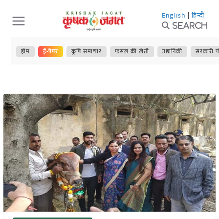
Skip
English
|
हिन्दी
to
Search
content
होम
ई-पेपर
कृषि समाचार
फसल की खेती
उद्यानिकी
सरकारी य