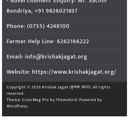
- Advertisement Enquiry: Mr. Sachin
Bondriya, +91 9826021837
Phone: (0755) 4248100
Farmer Help Line- 6262166222
Email: info@krishakjagat.org
Website: https://www.krishakjagat.org/
Copyright © 2026
Krishak Jagat (कृषक जगत)
. All rights
reserved.
Theme:
ColorMag Pro
by ThemeGrill. Powered by
WordPress
.