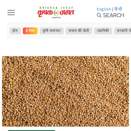
Skip
English
|
हिन्दी
to
Search
content
होम
ई-पेपर
कृषि समाचार
फसल की खेती
उद्यानिकी
सरकारी य