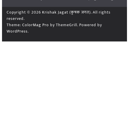
Copyright © 2026
Krishak Jagat (कृषक जगत)
. All rights
reserved.
Theme:
ColorMag Pro
by ThemeGrill. Powered by
WordPress
.