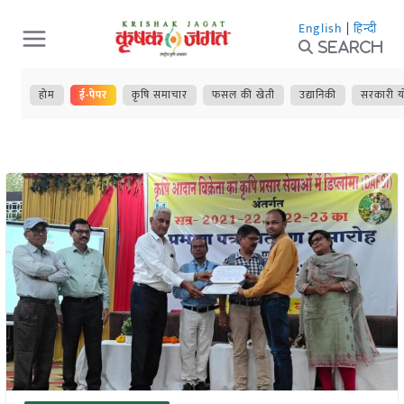
Skip
English
|
हिन्दी
to
Search
content
होम
ई-पेपर
कृषि समाचार
फसल की खेती
उद्यानिकी
सरकारी य