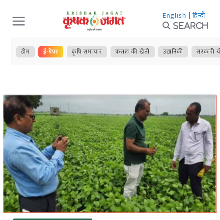
Skip
English
|
हिन्दी
to
Search
content
होम
ई-पेपर
कृषि समाचार
फसल की खेती
उद्यानिकी
सरकारी य