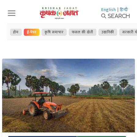
Skip
English
|
हिन्दी
to
Search
content
होम
ई-पेपर
कृषि समाचार
फसल की खेती
उद्यानिकी
सरकारी य