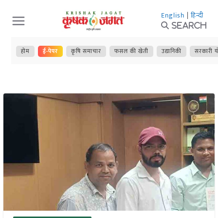
Skip
English
|
हिन्दी
to
Search
content
होम
ई-पेपर
कृषि समाचार
फसल की खेती
उद्यानिकी
सरकारी य