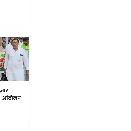
ज़ार
ा आंदोलन