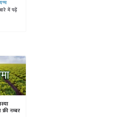
सएप्प
 में पढ़ें
स्या
फ्री नम्बर