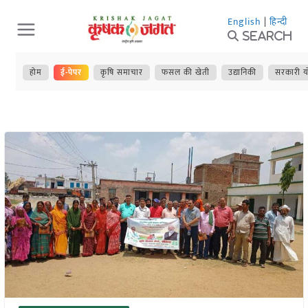
Skip
English
|
हिन्दी
to
Search
content
होम
ई-पेपर
कृषि समाचार
फसल की खेती
उद्यानिकी
सरकारी य