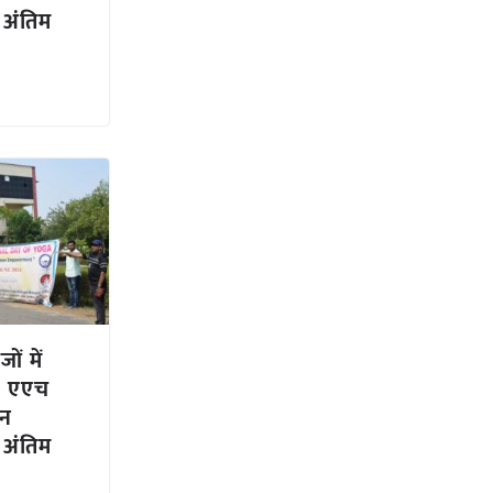
 अंतिम
ों में
र एएच
शन
 अंतिम