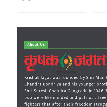
About Us
Krishak Jagat was founded by Shri Mani
Chandra Bondriya and his younger brot
Shri Suresh Chandra Gangrade in 1946. 
two were like minded and patriotic fre
fighters that after their freedom strug