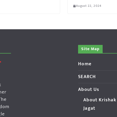
August 22, 2024
Site Map
Home
SEARCH
k
About Us
her
The
About Krishak
edom
Jagat
gle