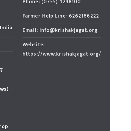
Phone: (0755) 4248100
Farmer Help Line- 6262166222
 India
Email: info@krishakjagat.org
Website:
https://www.krishakjagat.org/
ार
ews)
र
Crop