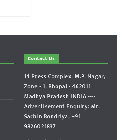
Contact Us
14 Press Complex, M.P. Nagar,
Zone - 1, Bhopal - 462011
Madhya Pradesh INDIA ----
Advertisement Enquiry: Mr.
Sachin Bondriya, +91
9826021837