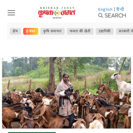
Skip
English
|
हिन्दी
to
Search
content
होम
ई-पेपर
कृषि समाचार
फसल की खेती
उद्यानिकी
सरकारी य