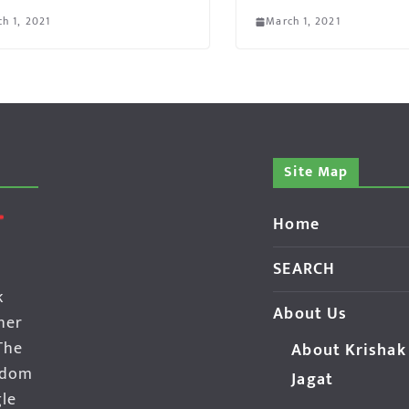
h 1, 2021
March 1, 2021
Site Map
Home
SEARCH
k
About Us
her
The
About Krishak
edom
Jagat
gle