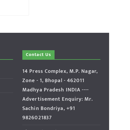
Contact Us
14 Press Complex, M.P. Nagar,
Zone - 1, Bhopal - 462011
Madhya Pradesh INDIA ----
Advertisement Enquiry: Mr.
Sachin Bondriya, +91
9826021837