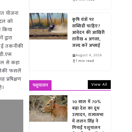
षित योजना
कृषि यंत्रों पर
े दल को
सब्सिडी चाहिए?
ित किया
आवेदन की आखिरी
 द्वारा
तारीख 4 अगस्त,
नई-नई तकनीकी
जल्द करें अप्लाई
 डी.एस
August 4, 2026
1 min read
दल से कहा
ानिकी फसलें
 प्रषिक्षण
View All
पशुपालन
हे।
10 साल में 70%
बढ़ा देश का दूध
उत्पादन, राज्यसभा
में ललन सिंह ने
गिनाईं पशुपालन