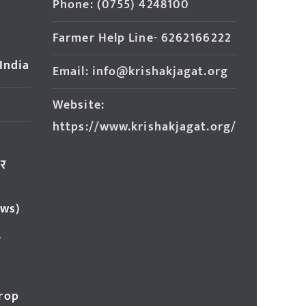
Phone: (0755) 4248100
Farmer Help Line- 6262166222
 India
Email: info@krishakjagat.org
Website:
https://www.krishakjagat.org/
ार
ews)
र
Crop