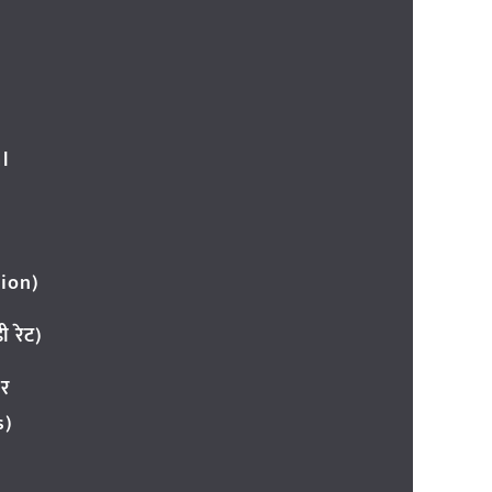
l
ion)
 रेट)
ार
s)