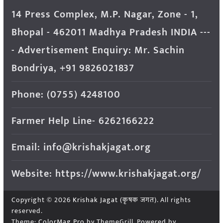
14 Press Complex, M.P. Nagar, Zone - 1,
Bhopal - 462011 Madhya Pradesh INDIA ---
- Advertisement Enquiry: Mr. Sachin
Bondriya, +91 9826021837
Phone: (0755) 4248100
Farmer Help Line- 6262166222
Email: info@krishakjagat.org
Website: https://www.krishakjagat.org/
Copyright © 2026
Krishak Jagat (कृषक जगत)
. All rights
reserved.
Theme:
ColorMag Pro
by ThemeGrill. Powered by