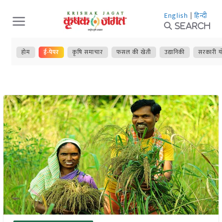
Skip
English
|
हिन्दी
to
Search
content
होम
ई-पेपर
कृषि समाचार
फसल की खेती
उद्यानिकी
सरकारी य