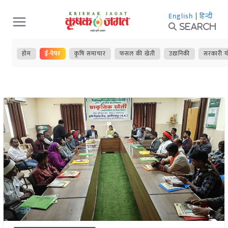
Skip
English
|
हिन्दी
to
Search
content
होम
ई-पेपर
कृषि समाचार
फसल की खेती
उद्यानिकी
सरकारी य