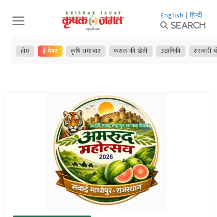
Skip
English
|
हिन्दी
to
Search
content
होम
ई-पेपर
कृषि समाचार
फसल की खेती
उद्यानिकी
सरकारी य