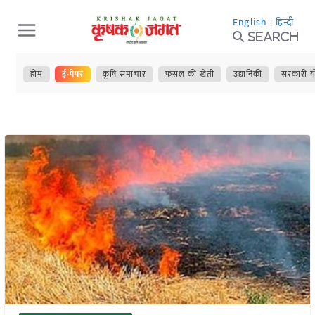
Skip
English
|
हिन्दी
to
Search
content
होम
ई-पेपर
कृषि समाचार
फसल की खेती
उद्यानिकी
सरकारी य