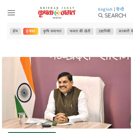
Skip
English
|
हिन्दी
to
Search
content
होम
ई-पेपर
कृषि समाचार
फसल की खेती
उद्यानिकी
सरकारी य