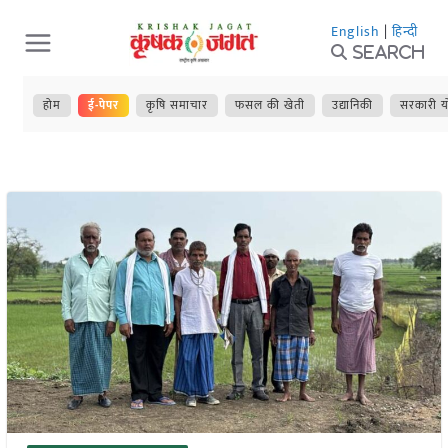
Skip
English
|
हिन्दी
to
Search
content
होम
ई-पेपर
कृषि समाचार
फसल की खेती
उद्यानिकी
सरकारी य