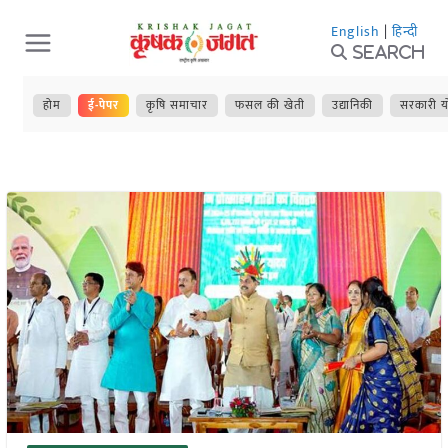
Skip
English
|
हिन्दी
to
Search
content
होम
ई-पेपर
कृषि समाचार
फसल की खेती
उद्यानिकी
सरकारी य