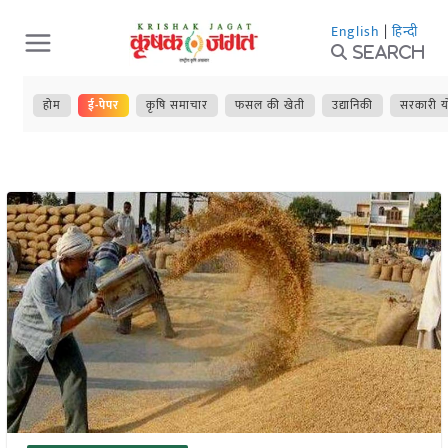
Skip
English
|
हिन्दी
to
Search
content
होम
ई-पेपर
कृषि समाचार
फसल की खेती
उद्यानिकी
सरकारी य