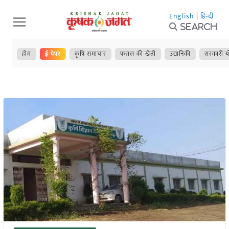
Skip
English
|
हिन्दी
to
Search
content
होम
ई-पेपर
कृषि समाचार
फसल की खेती
उद्यानिकी
सरकारी य