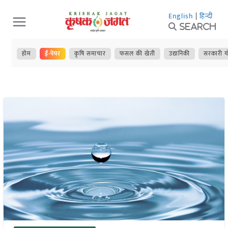
Skip
English
|
हिन्दी
to
Search
content
होम
ई-पेपर
कृषि समाचार
फसल की खेती
उद्यानिकी
सरकारी य