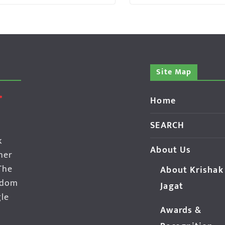
Site Map
Home
SEARCH
k
About Us
her
The
About Krishak
edom
Jagat
gle
Awards &