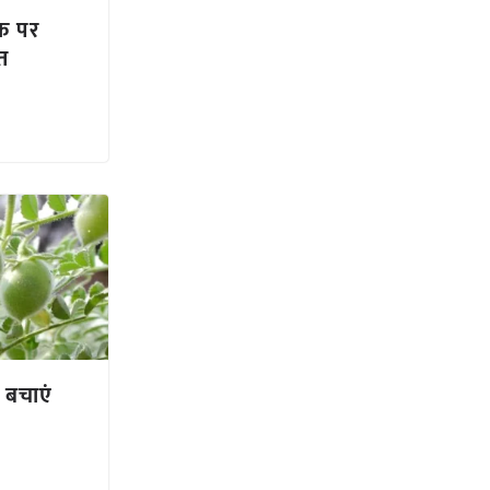
रक पर
त
 बचाएं