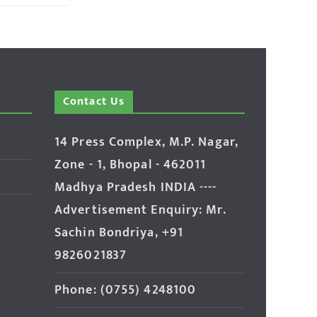
Contact Us
14 Press Complex, M.P. Nagar,
Zone - 1, Bhopal - 462011
Madhya Pradesh INDIA ----
Advertisement Enquiry: Mr.
Sachin Bondriya, +91
9826021837
Phone: (0755) 4248100