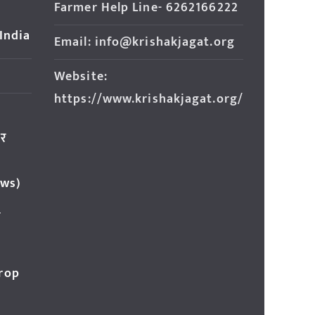
Farmer Help Line- 6262166222
 India
Email: info@krishakjagat.org
Website:
https://www.krishakjagat.org/
ार
ews)
र
Crop