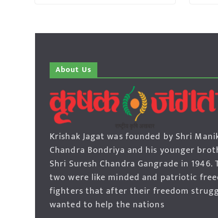
About Us
Krishak Jagat was founded by Shri Mani
Chandra Bondriya and his younger brot
Shri Suresh Chandra Gangrade in 1946. 
two were like minded and patriotic fre
fighters that after their freedom strug
wanted to help the nations