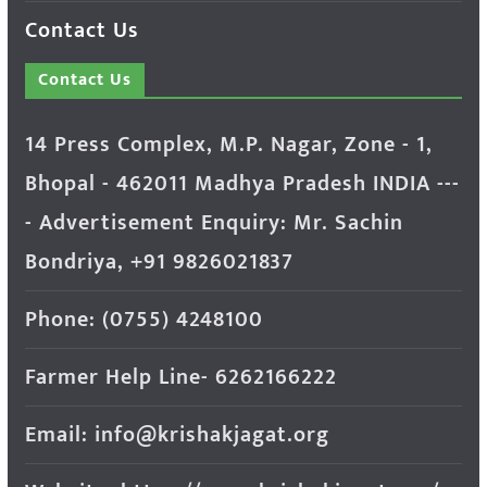
Contact Us
Contact Us
14 Press Complex, M.P. Nagar, Zone - 1,
Bhopal - 462011 Madhya Pradesh INDIA ---
- Advertisement Enquiry: Mr. Sachin
Bondriya, +91 9826021837
Phone: (0755) 4248100
Farmer Help Line- 6262166222
Email: info@krishakjagat.org