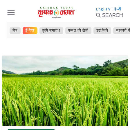
Skip
English
|
हिन्दी
to
Search
content
होम
ई-पेपर
कृषि समाचार
फसल की खेती
उद्यानिकी
सरकारी य