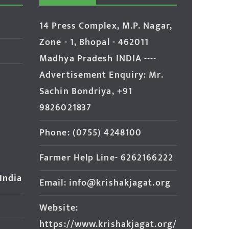
14 Press Complex, M.P. Nagar,
Zone - 1, Bhopal - 462011
Madhya Pradesh INDIA ----
Advertisement Enquiry: Mr.
Sachin Bondriya, +91
9826021837
Phone: (0755) 4248100
Farmer Help Line- 6262166222
 India
Email: info@krishakjagat.org
Website:
https://www.krishakjagat.org/