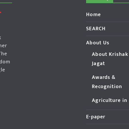
Home
SEARCH
k
About Us
her
The
About Krishak
edom
Jagat
gle
Awards &
Recognition
Agriculture in
E-paper