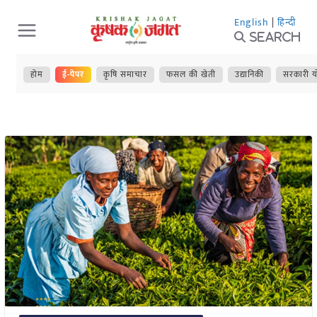
Skip
English
|
हिन्दी
to
Search
content
होम
ई-पेपर
कृषि समाचार
फसल की खेती
उद्यानिकी
सरकारी य