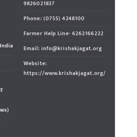
9826021837
Phone: (0755) 4248100
Farmer Help Line- 6262166222
 India
Email: info@krishakjagat.org
Website:
https://www.krishakjagat.org/
ार
ews)
र