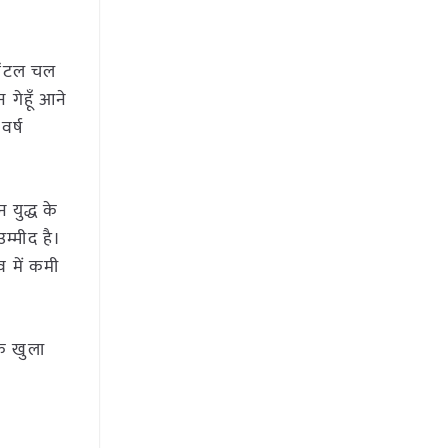
विंटल चल
 गेहूँ आने
वर्ष
 युद्ध के
म्मीद है।
व में कमी
कि खुला