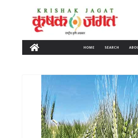
Skip
to
content
HOME
SEARCH
ABO