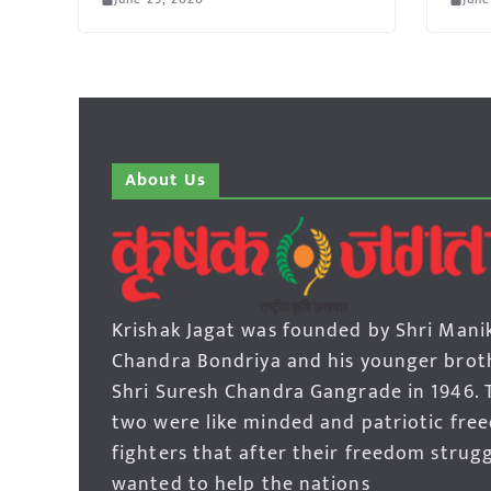
About Us
Krishak Jagat was founded by Shri Mani
Chandra Bondriya and his younger brot
Shri Suresh Chandra Gangrade in 1946. 
two were like minded and patriotic fre
fighters that after their freedom strug
wanted to help the nations