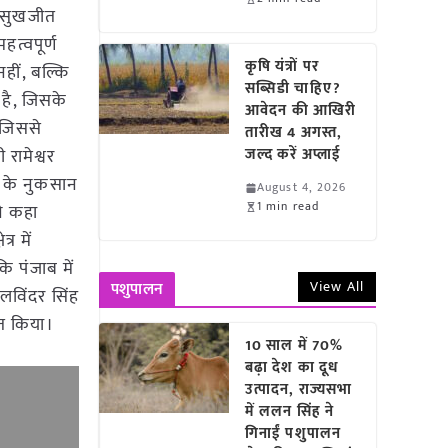
ें सुखजीत
हत्वपूर्ण
कृषि यंत्रों पर
नहीं, बल्कि
सब्सिडी चाहिए?
 है, जिसके
आवेदन की आखिरी
, जिससे
तारीख 4 अगस्त,
ी रामेश्वर
जल्द करें अप्लाई
ं के नुकसान
August 4, 2026
1 min read
ने कहा
र में
कि पंजाब में
View All
पशुपालन
लविंदर सिंह
ित किया।
10 साल में 70%
बढ़ा देश का दूध
उत्पादन, राज्यसभा
में ललन सिंह ने
गिनाईं पशुपालन