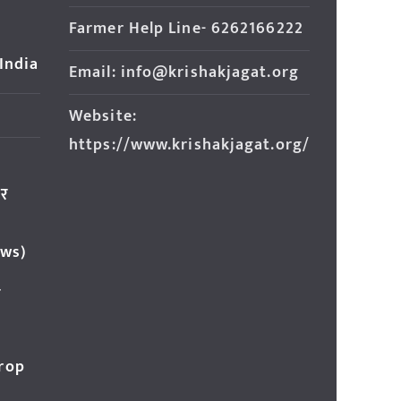
Farmer Help Line- 6262166222
 India
Email: info@krishakjagat.org
Website:
https://www.krishakjagat.org/
ार
ews)
र
Crop