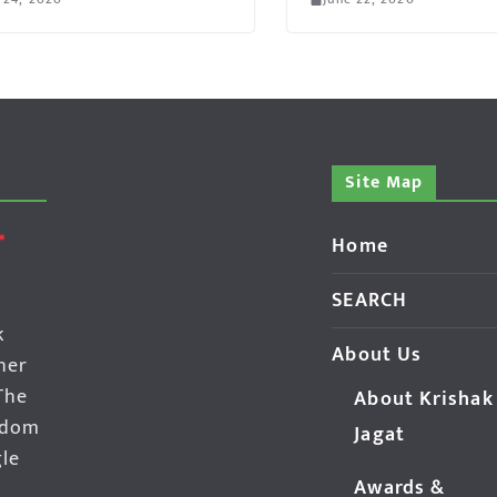
Site Map
Home
SEARCH
k
About Us
her
The
About Krishak
edom
Jagat
gle
Awards &