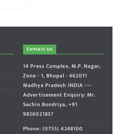
Contact Us
14 Press Complex, M.P. Nagar,
Zone - 1, Bhopal - 462011
Madhya Pradesh INDIA ----
Advertisement Enquiry: Mr.
Sachin Bondriya, +91
9826021837
Phone: (0755) 4248100