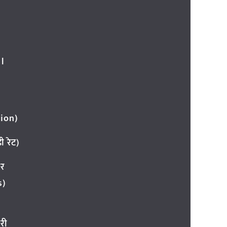
l
ion)
 रेट)
ार
s)
री