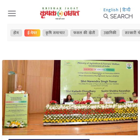
Skip
English
|
हिन्दी
to
Search
content
होम
ई-पेपर
कृषि समाचार
फसल की खेती
उद्यानिकी
सरकारी य