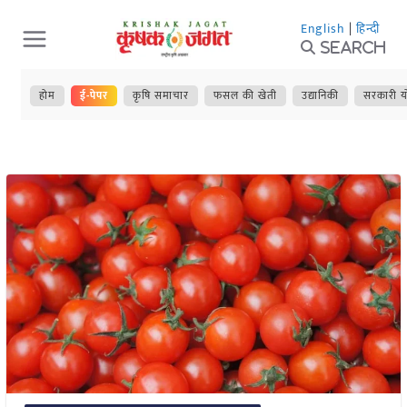
Skip
English
|
हिन्दी
to
Search
content
होम
ई-पेपर
कृषि समाचार
फसल की खेती
उद्यानिकी
सरकारी य